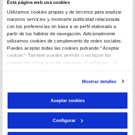
actualizada de las actuaciones desarrolladas por la
Esta página web usa cookies
empresa y de los resultados de su gestión, y en el
Utilizamos cookies propias y de terceros para analizar
que se establecerán los canales de comunicación
nuestros servicios y mostrarte publicidad relacionada
necesarios para dar respuesta a las demandas de
con tus preferencias en base a un perfil elaborado a
información de la misma.
partir de tus hábitos de navegación. Adicionalmente
utilizamos cookies de complemento de redes sociales.
EMPRESA Y ORGANIZACIÓN
Puedes aceptar todas las cookies pulsando “ Aceptar
cookies”· También puedes permitir o rechazar las
cookies de forma granular pulsando “Configurar”. Si
CONTRATOS Y SUBVENCIONES
pulsas “Rechazar cookies”, equivaldrá a rechazar la
instalación de todas las cookies salvo las necesarias que
Mostrar detalles
son indispensables para que el sitio web funcione y que
RELACIÓN CON LA CIUDADANÍA
por tanto no se pueden desactivar. Puedes consultar
más información en nuestra
Política de Cookies
Aceptar cookies
INFORMACIÓN ECONÓMICA Y ESTADÍSTICA
Configurar
NORMATIVA APLICABLE